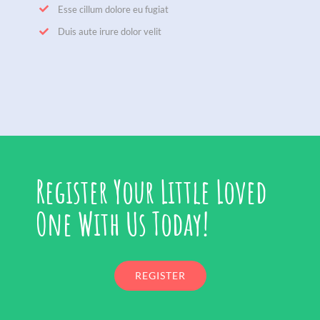
Esse cillum dolore eu fugiat
Duis aute irure dolor velit
Register Your Little Loved
One With Us Today!
REGISTER