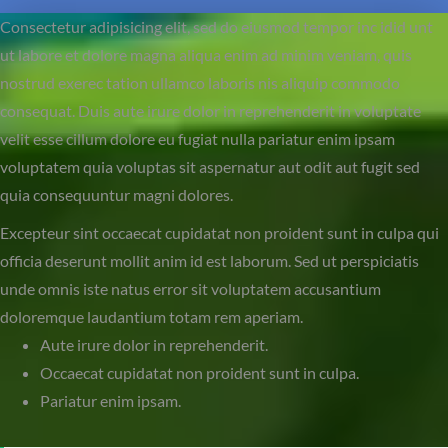
Consectetur adipisicing elit, sed do eiusmod tempor inc idid unt
ut labore et dolore magna aliqua enim ad minim veniam, quis
nostrud exerec tation ullamco laboris nis aliquip commodo
consequat. Duis aute irure dolor in reprehenderit in voluptate
velit esse cillum dolore eu fugiat nulla pariatur enim ipsam
voluptatem quia voluptas sit aspernatur aut odit aut fugit sed
quia consequuntur magni dolores.
Excepteur sint occaecat cupidatat non proident sunt in culpa qui
officia deserunt mollit anim id est laborum. Sed ut perspiciatis
unde omnis iste natus error sit voluptatem accusantium
doloremque laudantium totam rem aperiam.
Aute irure dolor in reprehenderit.
Occaecat cupidatat non proident sunt in culpa.
Pariatur enim ipsam.