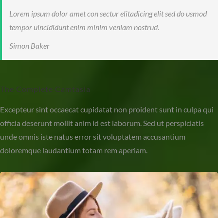
Lorem ipsum dolor amet con sectur elitadicing elit sed do usmod
tempor uincididunt enim minim veniam nostrud.
Simon Baker
The Complete Camtasia
Excepteur sint occaecat cupidatat non proident sunt in culpa qui
officia deserunt mollit anim id est laborum. Sed ut perspiciatis
unde omnis iste natus error sit voluptatem accusantium
doloremque laudantium totam rem aperiam.