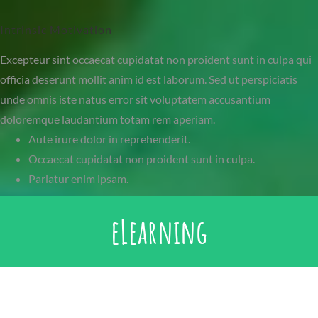
Intrinsic Motivation
Excepteur sint occaecat cupidatat non proident sunt in culpa qui
officia deserunt mollit anim id est laborum. Sed ut perspiciatis
unde omnis iste natus error sit voluptatem accusantium
doloremque laudantium totam rem aperiam.
Aute irure dolor in reprehenderit.
Occaecat cupidatat non proident sunt in culpa.
Pariatur enim ipsam.
eLearning