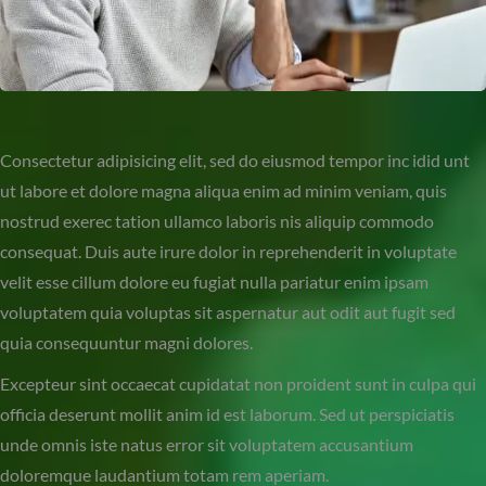
Consectetur adipisicing elit, sed do eiusmod tempor inc idid unt
ut labore et dolore magna aliqua enim ad minim veniam, quis
nostrud exerec tation ullamco laboris nis aliquip commodo
consequat. Duis aute irure dolor in reprehenderit in voluptate
velit esse cillum dolore eu fugiat nulla pariatur enim ipsam
voluptatem quia voluptas sit aspernatur aut odit aut fugit sed
quia consequuntur magni dolores.
Excepteur sint occaecat cupidatat non proident sunt in culpa qui
officia deserunt mollit anim id est laborum. Sed ut perspiciatis
unde omnis iste natus error sit voluptatem accusantium
doloremque laudantium totam rem aperiam.