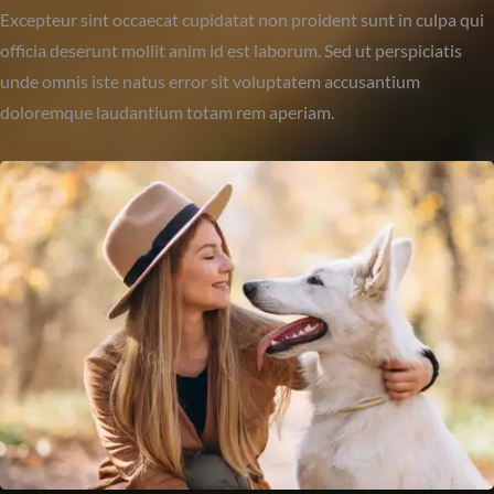
Excepteur sint occaecat cupidatat non proident sunt in culpa qui
officia deserunt mollit anim id est laborum. Sed ut perspiciatis
unde omnis iste natus error sit voluptatem accusantium
doloremque laudantium totam rem aperiam.