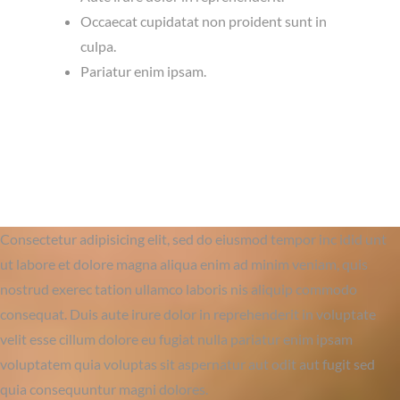
Occaecat cupidatat non proident sunt in
culpa.
Pariatur enim ipsam.
Consectetur adipisicing elit, sed do eiusmod tempor inc idid unt
ut labore et dolore magna aliqua enim ad minim veniam, quis
nostrud exerec tation ullamco laboris nis aliquip commodo
consequat. Duis aute irure dolor in reprehenderit in voluptate
velit esse cillum dolore eu fugiat nulla pariatur enim ipsam
voluptatem quia voluptas sit aspernatur aut odit aut fugit sed
quia consequuntur magni dolores.