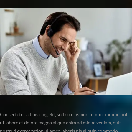
Consectetur adipisicing elit, sed do eiusmod tempor inc idid unt
ut labore et dolore magna aliqua enim ad minim veniam, quis
nostrud exerec tation ullamco laboris nis aliquip commodo