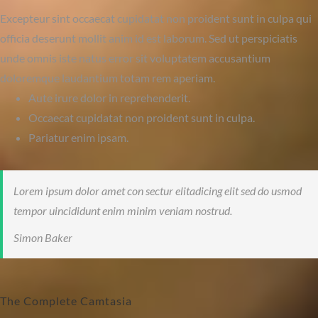
Excepteur sint occaecat cupidatat non proident sunt in culpa qui
officia deserunt mollit anim id est laborum. Sed ut perspiciatis
unde omnis iste natus error sit voluptatem accusantium
doloremque laudantium totam rem aperiam.
Aute irure dolor in reprehenderit.
Occaecat cupidatat non proident sunt in culpa.
Pariatur enim ipsam.
Lorem ipsum dolor amet con sectur elitadicing elit sed do usmod
tempor uincididunt enim minim veniam nostrud.
Simon Baker
The Complete Camtasia