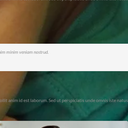
enim minim veniam nostrud.
llit anim id est laborum. Sed ut perspiciatis unde omnis iste natus