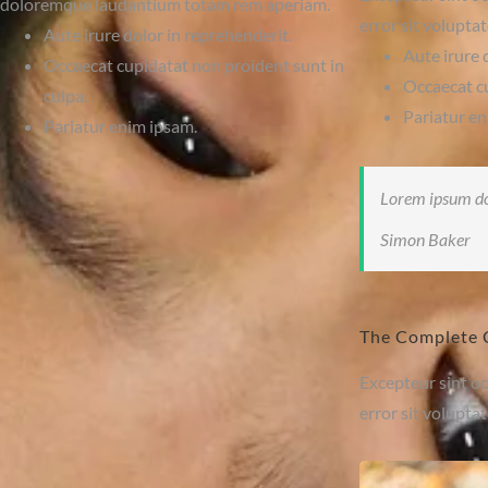
doloremque laudantium totam rem aperiam.
error sit volupt
Aute irure dolor in reprehenderit.
Aute irure 
Occaecat cupidatat non proident sunt in
Occaecat cu
culpa.
Pariatur en
Pariatur enim ipsam.
Lorem ipsum dol
Simon Baker
The Complete 
Excepteur sint oc
error sit volupt