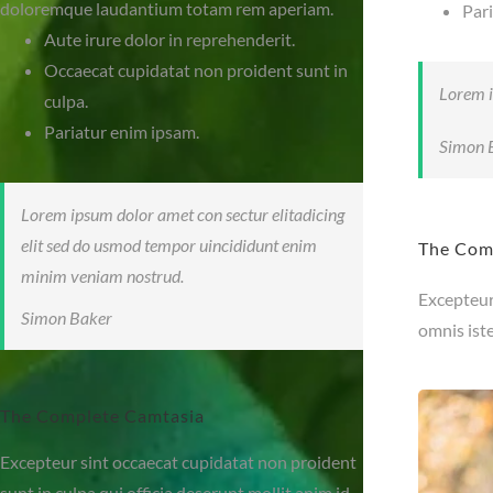
doloremque laudantium totam rem aperiam.
Par
Aute irure dolor in reprehenderit.
Occaecat cupidatat non proident sunt in
Lorem i
culpa.
Pariatur enim ipsam.
Simon 
Lorem ipsum dolor amet con sectur elitadicing
elit sed do usmod tempor uincididunt enim
The Com
minim veniam nostrud.
Excepteur 
Simon Baker
omnis ist
The Complete Camtasia
Excepteur sint occaecat cupidatat non proident
sunt in culpa qui officia deserunt mollit anim id