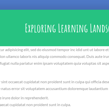
Exploring Learning Lands
ur adipisicing elit, sed do eiusmod tempor inc idid unt ut labore 
ion ullamco laboris nis aliquip commodo consequat. Duis aute irure
 fugiat nulla pariatur enim ipsam voluptatem quia voluptas sit asp
sint occaecat cupidatat non proident sunt in culpa qui officia des
e natus error sit voluptatem accusantium doloremque laudantium
 irure dolor in reprehenderit.
ecat cupidatat non proident sunt in culpa.