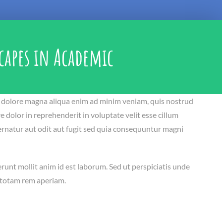
capes in Academic
et dolore magna aliqua enim ad minim veniam, quis nostrud
 dolor in reprehenderit in voluptate velit esse cillum
ernatur aut odit aut fugit sed quia consequuntur magni
erunt mollit anim id est laborum. Sed ut perspiciatis unde
 totam rem aperiam.