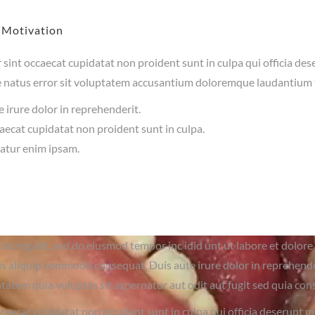
c Motivation
sint occaecat cupidatat non proident sunt in culpa qui officia des
e natus error sit voluptatem accusantium doloremque laudantium
 irure dolor in reprehenderit.
ecat cupidatat non proident sunt in culpa.
iatur enim ipsam.
sicing elit, sed do eiusmod tempor inc idid unt ut labore et dolo
is aliquip commodo consequat. Duis aute irure dolor in reprehenderi
tatem quia voluptas sit aspernatur aut odit aut fugit sed quia co
caecat cupidatat non proident sunt in culpa qui officia deserunt mo