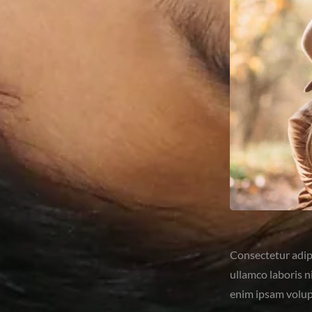
Consectetur adipi
ullamco laboris n
enim ipsam volup