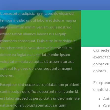
Consectetur adipisicing elit, sed do eiusmod
tempor inc idid unt ut labore et dolore magna
aliqua enim ad minim veniam, quis nostrud
exerec tation ullamco laboris nis aliquip
commodo consequat. Duis aute irure dolor in
reprehenderit in voluptate velit esse cillum
Consectet
dolore eu fugiat nulla pariatur enim ipsam
exerec tat
voluptatem quia voluptas sit aspernatur aut
dolore eu
odit aut fugit sed quia consequuntur magni
dolores.
dolores.
Excepteur 
Excepteur sint occaecat cupidatat non proident
omnis ist
sunt in culpa qui officia deserunt mollit anim id
est laborum. Sed ut perspiciatis unde omnis iste
Aute
natus error sit voluptatem accusantium
Occa