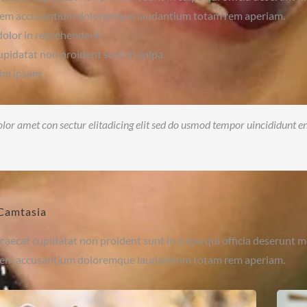
atem accusantium doloremque laudantium totam rem aperiam.
dolor in reprehenderit.
pidatat non proident sunt in culpa.
im ipsam.
or amet con sectur elitadicing elit sed do usmod tempor uincididunt 
Camtasia
caecat cupidatat non proident sunt in culpa qui officia deserunt mo
atem accusantium doloremque laudantium totam rem aperiam.