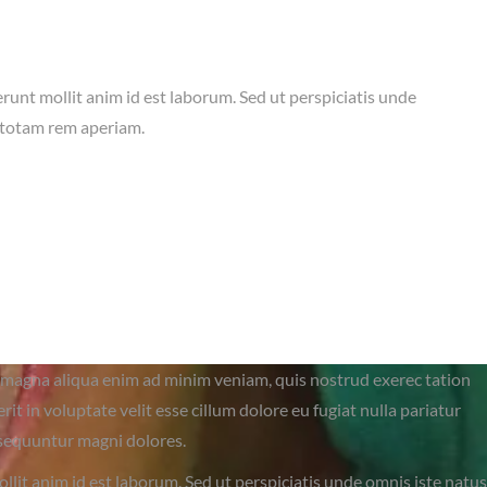
erunt mollit anim id est laborum. Sed ut perspiciatis unde
 totam rem aperiam.
re magna aliqua enim ad minim veniam, quis nostrud exerec tation
t in voluptate velit esse cillum dolore eu fugiat nulla pariatur
nsequuntur magni dolores.
llit anim id est laborum. Sed ut perspiciatis unde omnis iste natus