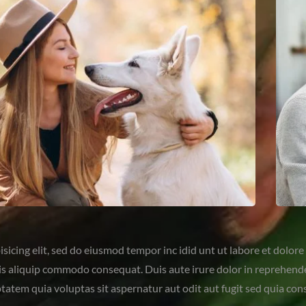
sicing elit, sed do eiusmod tempor inc idid unt ut labore et dolo
is aliquip commodo consequat. Duis aute irure dolor in reprehenderi
tatem quia voluptas sit aspernatur aut odit aut fugit sed quia co