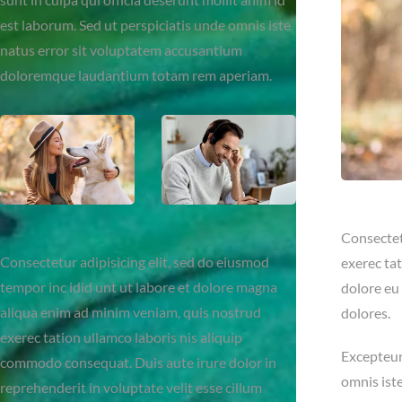
est laborum. Sed ut perspiciatis unde omnis iste
natus error sit voluptatem accusantium
doloremque laudantium totam rem aperiam.
Consectet
Consectetur adipisicing elit, sed do eiusmod
exerec tat
tempor inc idid unt ut labore et dolore magna
dolore eu
aliqua enim ad minim veniam, quis nostrud
dolores.
exerec tation ullamco laboris nis aliquip
Excepteur 
commodo consequat. Duis aute irure dolor in
omnis ist
reprehenderit in voluptate velit esse cillum