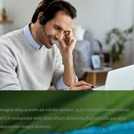
re magna aliqua enim ad minim veniam, quis nostrud exerec tation
t in voluptate velit esse cillum dolore eu fugiat nulla pariatur
nsequuntur magni dolores.