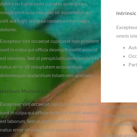
dolore eu fugiat nulla pariatur enim ipsam
voluptatem quia voluptas sit aspernatur aut
Intrinsi
odit aut fugit sed quia consequuntur magni
Excepteur 
dolores.
omnis ist
Excepteur sint occaecat cupidatat non proident
Aute
sunt in culpa qui officia deserunt mollit anim id
Occa
est laborum. Sed ut perspiciatis unde omnis iste
Par
natus error sit voluptatem accusantium
doloremque laudantium totam rem aperiam.
Intrinsic Motivation
Excepteur sint occaecat cupidatat non proident
Consectetur adipi
sunt in culpa qui officia deserunt mollit anim id
ullamco laboris n
est laborum. Sed ut perspiciatis unde omnis iste
enim ipsam volup
natus error sit voluptatem accusantium
Excepteur sint oc