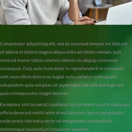
Consectetur adipisicing elit, sed do eiusmod tempor inc idid unt
ut labore et dolore magna aliqua enim ad minim veniam, quis
nostrud exerec tation ullamco laboris nis aliquip commodo
consequat. Duis aute irure dolor in reprehenderit in voluptate
velit esse cillum dolore eu fugiat nulla pariatur enim ipsam
voluptatem quia voluptas sit aspernatur aut odit aut fugit sed
quia consequuntur magni dolores.
Excepteur sint occaecat cupidatat non proident sunt in culpa qui
officia deserunt mollit anim id est laborum. Sed ut perspiciatis
unde omnis iste natus error sit voluptatem accusantium
doloremque laudantium totam rem aperiam.