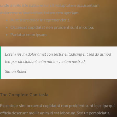
unde omnis iste natus error sit voluptatem accusantium
doloremque laudantium totam rem aperiam.
Aute irure dolor in reprehenderit.
Occaecat cupidatat non proident sunt in culpa.
Pariatur enim ipsam.
Lorem ipsum dolor amet con sectur elitadicing elit sed do usmod
tempor uincididunt enim minim veniam nostrud.
Simon Baker
The Complete Camtasia
Excepteur sint occaecat cupidatat non proident sunt in culpa qui
officia deserunt mollit anim id est laborum. Sed ut perspiciatis