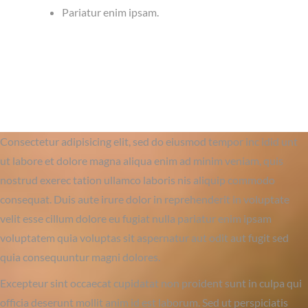
Pariatur enim ipsam.
Consectetur adipisicing elit, sed do eiusmod tempor inc idid unt
ut labore et dolore magna aliqua enim ad minim veniam, quis
nostrud exerec tation ullamco laboris nis aliquip commodo
consequat. Duis aute irure dolor in reprehenderit in voluptate
velit esse cillum dolore eu fugiat nulla pariatur enim ipsam
voluptatem quia voluptas sit aspernatur aut odit aut fugit sed
quia consequuntur magni dolores.
Excepteur sint occaecat cupidatat non proident sunt in culpa qui
officia deserunt mollit anim id est laborum. Sed ut perspiciatis