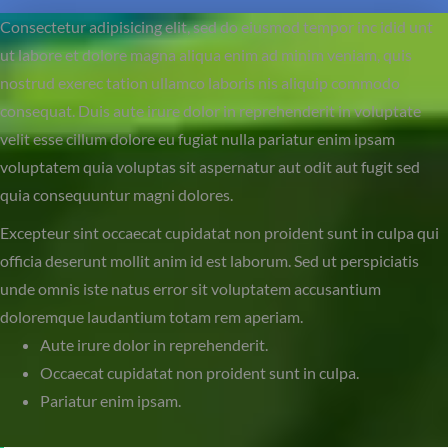
Consectetur adipisicing elit, sed do eiusmod tempor inc idid unt
ut labore et dolore magna aliqua enim ad minim veniam, quis
nostrud exerec tation ullamco laboris nis aliquip commodo
consequat. Duis aute irure dolor in reprehenderit in voluptate
velit esse cillum dolore eu fugiat nulla pariatur enim ipsam
voluptatem quia voluptas sit aspernatur aut odit aut fugit sed
quia consequuntur magni dolores.
Excepteur sint occaecat cupidatat non proident sunt in culpa qui
officia deserunt mollit anim id est laborum. Sed ut perspiciatis
unde omnis iste natus error sit voluptatem accusantium
doloremque laudantium totam rem aperiam.
Aute irure dolor in reprehenderit.
Occaecat cupidatat non proident sunt in culpa.
Pariatur enim ipsam.