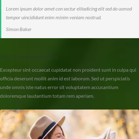
Lorem ipsum dolor amet con sectur elitadicing elit sed do usmod
tempor uincididunt enim minim veniam nostrud.
Simon Baker
The Complete Camtasia
Excepteur sint occaecat cupidatat non proident sunt in culpa qui
officia deserunt mollit anim id est laborum. Sed ut perspiciatis
unde omnis iste natus error sit voluptatem accusantium
doloremque laudantium totam rem aperiam.