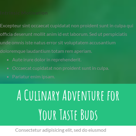
Intrinsic Motivation
Excepteur sint occaecat cupidatat non proident sunt in culpa qui
officia deserunt mollit anim id est laborum. Sed ut perspiciatis
unde omnis iste natus error sit voluptatem accusantium
doloremque laudantium totam rem aperiam.
Aute irure dolor in reprehenderit.
Occaecat cupidatat non proident sunt in culpa.
Pariatur enim ipsam.
A Culinary Adventure for
Your Taste Buds
Consectetur adipisicing elit, sed do eiusmod