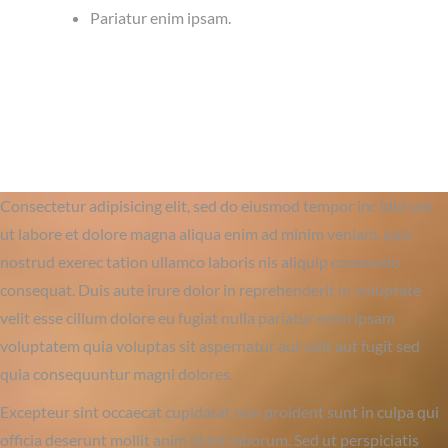
Pariatur enim ipsam.
Consectetur adipisicing elit, sed do eiusmod tempor inc idid unt
ut labore et dolore magna aliqua enim ad minim veniam, quis
nostrud exerec tation ullamco laboris nis aliquip commodo
consequat. Duis aute irure dolor in reprehenderit in voluptate
velit esse cillum dolore eu fugiat nulla pariatur enim ipsam
voluptatem quia voluptas sit aspernatur aut odit aut fugit sed
quia consequuntur magni dolores.
Excepteur sint occaecat cupidatat non proident sunt in culpa qui
officia deserunt mollit anim id est laborum. Sed ut perspiciatis