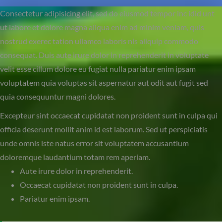
Consectetur adipisicing elit, sed do eiusmod tempor inc idid unt
ut labore et dolore magna aliqua enim ad minim veniam, quis
nostrud exerec tation ullamco laboris nis aliquip commodo
consequat. Duis aute irure dolor in reprehenderit in voluptate
velit esse cillum dolore eu fugiat nulla pariatur enim ipsam
voluptatem quia voluptas sit aspernatur aut odit aut fugit sed
quia consequuntur magni dolores.
Excepteur sint occaecat cupidatat non proident sunt in culpa qui
officia deserunt mollit anim id est laborum. Sed ut perspiciatis
unde omnis iste natus error sit voluptatem accusantium
doloremque laudantium totam rem aperiam.
Aute irure dolor in reprehenderit.
Occaecat cupidatat non proident sunt in culpa.
Pariatur enim ipsam.