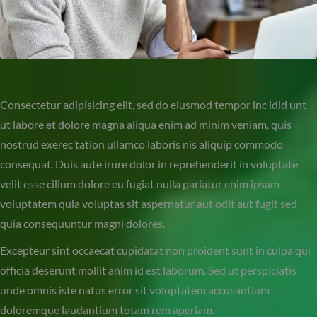
Consectetur adipisicing elit, sed do eiusmod tempor inc idid unt
ut labore et dolore magna aliqua enim ad minim veniam, quis
nostrud exerec tation ullamco laboris nis aliquip commodo
consequat. Duis aute irure dolor in reprehenderit in voluptate
velit esse cillum dolore eu fugiat nulla pariatur enim ipsam
voluptatem quia voluptas sit aspernatur aut odit aut fugit sed
quia consequuntur magni dolores.
Excepteur sint occaecat cupidatat non proident sunt in culpa qui
officia deserunt mollit anim id est laborum. Sed ut perspiciatis
unde omnis iste natus error sit voluptatem accusantium
doloremque laudantium totam rem aperiam.