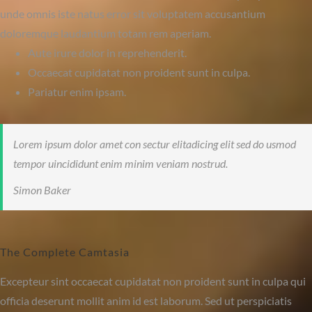
unde omnis iste natus error sit voluptatem accusantium
doloremque laudantium totam rem aperiam.
Aute irure dolor in reprehenderit.
Occaecat cupidatat non proident sunt in culpa.
Pariatur enim ipsam.
Lorem ipsum dolor amet con sectur elitadicing elit sed do usmod
tempor uincididunt enim minim veniam nostrud.
Simon Baker
The Complete Camtasia
Excepteur sint occaecat cupidatat non proident sunt in culpa qui
officia deserunt mollit anim id est laborum. Sed ut perspiciatis