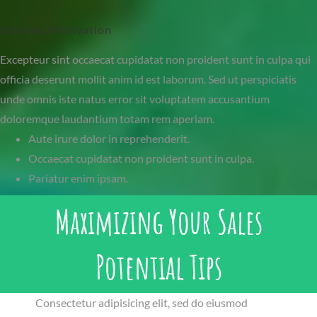
Intrinsic Motivation
Excepteur sint occaecat cupidatat non proident sunt in culpa qui
officia deserunt mollit anim id est laborum. Sed ut perspiciatis
unde omnis iste natus error sit voluptatem accusantium
doloremque laudantium totam rem aperiam.
Aute irure dolor in reprehenderit.
Occaecat cupidatat non proident sunt in culpa.
Pariatur enim ipsam.
Maximizing Your Sales
Potential Tips
Consectetur adipisicing elit, sed do eiusmod