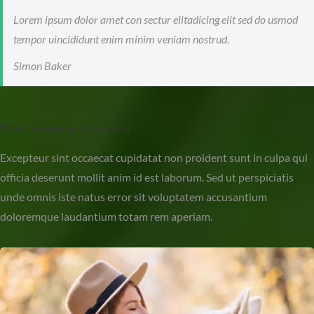
Lorem ipsum dolor amet con sectur elitadicing elit sed do usmod
tempor uincididunt enim minim veniam nostrud.
Simon Baker
The Complete Camtasia
Excepteur sint occaecat cupidatat non proident sunt in culpa qui
officia deserunt mollit anim id est laborum. Sed ut perspiciatis
unde omnis iste natus error sit voluptatem accusantium
doloremque laudantium totam rem aperiam.